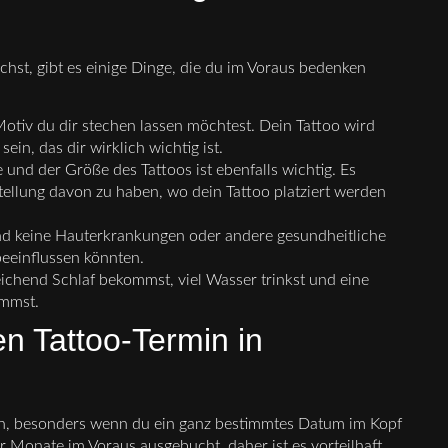
hst, gibt es einige Dinge, die du im Voraus bedenken
otiv du dir stechen lassen möchtest. Dein Tattoo wird
sein, das dir wirklich wichtig ist.
 und der Größe des Tattoos ist ebenfalls wichtig. Es
stellung davon zu haben, wo dein Tattoo platziert werden
nd keine Hauterkrankungen oder andere gesundheitliche
eeinflussen könnten.
eichend Schlaf bekommst, viel Wasser trinkst und eine
ommst.
en Tattoo-Termin in
hen, besonders wenn du ein ganz bestimmtes Datum im Kopf
 Monate im Voraus ausgebucht, daher ist es vorteilhaft,