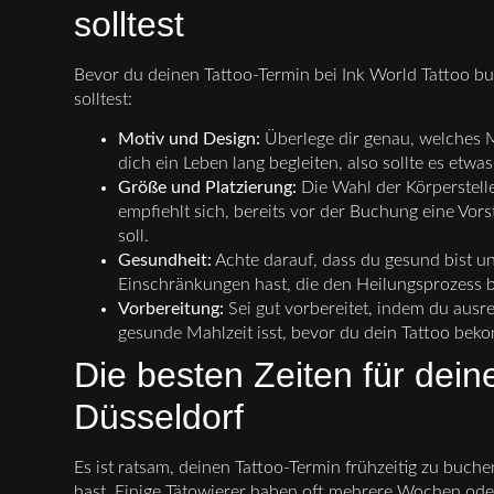
solltest
Bevor du deinen Tattoo-Termin bei Ink World Tattoo buc
solltest:
Motiv und Design:
Überlege dir genau, welches M
dich ein Leben lang begleiten, also sollte es etwas 
Größe und Platzierung:
Die Wahl der Körperstelle
empfiehlt sich, bereits vor der Buchung eine Vor
soll.
Gesundheit:
Achte darauf, dass du gesund bist u
Einschränkungen hast, die den Heilungsprozess b
Vorbereitung:
Sei gut vorbereitet, indem du ausr
gesunde Mahlzeit isst, bevor du dein Tattoo bek
Die besten Zeiten für dein
Düsseldorf
Es ist ratsam, deinen Tattoo-Termin frühzeitig zu buc
hast. Einige Tätowierer haben oft mehrere Wochen oder